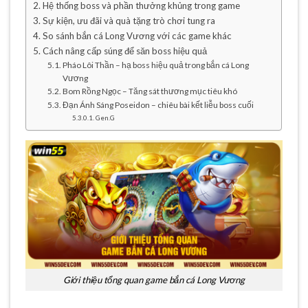
Hệ thống boss và phần thưởng khủng trong game
Sự kiện, ưu đãi và quà tặng trò chơi tung ra
So sánh bắn cá Long Vương với các game khác
Cách nâng cấp súng để săn boss hiệu quả
Pháo Lôi Thần – hạ boss hiệu quả trong bắn cá Long
Vương
Bom Rồng Ngọc – Tăng sát thương mục tiêu khó
Đạn Ánh Sáng Poseidon – chiêu bài kết liễu boss cuối
Gen.G
Giới thiệu tổng quan game bắn cá Long Vương