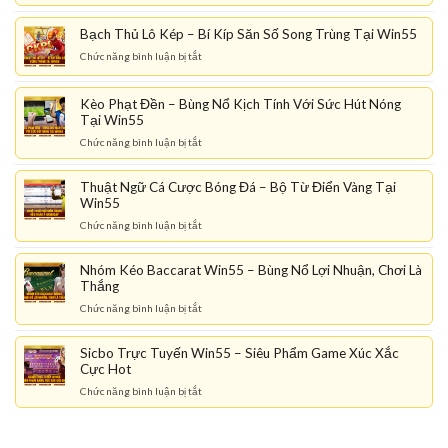
Bạch
Thủ
Bạch Thủ Lô Kép – Bí Kíp Săn Số Song Trùng Tại Win55
Lô
Miền
ở
Chức năng bình luận bị tắt
Bắc
Bạch
–
Thủ
Chiến
Kèo Phạt Đền – Bùng Nổ Kịch Tính Với Sức Hút Nóng
Lô
Lược
Tại Win55
Kép
Săn
–
ở
Chức năng bình luận bị tắt
Thưởng
Bí
Kèo
Chuẩn
Kíp
Phạt
Tại
Săn
Thuật Ngữ Cá Cược Bóng Đá – Bộ Từ Điển Vàng Tại
Đền
Win55
Số
Win55
–
Song
Bùng
ở
Chức năng bình luận bị tắt
Trùng
Nổ
Thuật
Tại
Kịch
Ngữ
Win55
Nhóm Kéo Baccarat Win55 – Bùng Nổ Lợi Nhuận, Chơi Là
Tính
Cá
Thắng
Với
Cược
Sức
Bóng
ở
Chức năng bình luận bị tắt
Hút
Đá
Nhóm
Nóng
–
Kéo
Tại
Sicbo Trực Tuyến Win55 – Siêu Phẩm Game Xúc Xắc
Bộ
Baccarat
Win55
Cực Hot
Từ
Win55
Điển
–
ở
Chức năng bình luận bị tắt
Vàng
Bùng
Sicbo
Tại
Nổ
Trực
Win55
Lợi
Tuyến