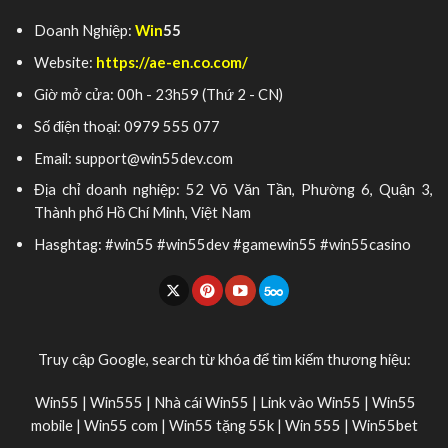
Doanh Nghiệp:
Win
55
Website:
https://ae-en.co.com/
Giờ mở cửa: 00h - 23h59 (Thứ 2 - CN)
Số điện thoại: 0979 555 077
Email:
support@win55dev.com
Địa chỉ doanh nghiệp: 52 Võ Văn Tần, Phường 6, Quận 3,
Thành phố Hồ Chí Minh, Việt Nam
Hasghtag: #win55 #win55dev #gamewin55 #win55casino
Truy cập Google, search từ khóa để tìm kiếm thương hiệu:
Win55 | Win555 | Nhà cái Win55 | Link vào Win55 | Win55
mobile | Win55 com | Win55 tặng 55k | Win 555 | Win55bet