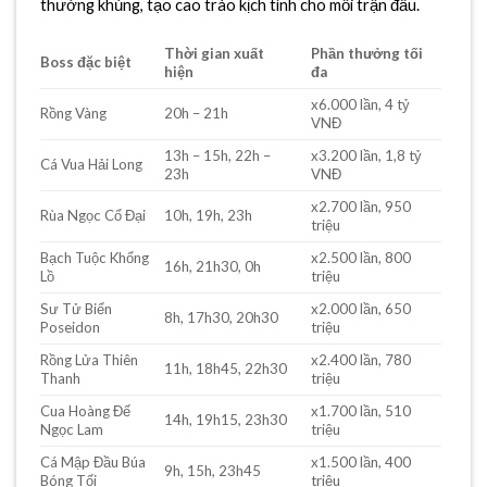
thưởng khủng, tạo cao trào kịch tính cho mỗi trận đấu.
Thời gian xuất
Phần thưởng tối
Boss đặc biệt
hiện
đa
x6.000 lần, 4 tỷ
Rồng Vàng
20h – 21h
VNĐ
13h – 15h, 22h –
x3.200 lần, 1,8 tỷ
Cá Vua Hải Long
23h
VNĐ
x2.700 lần, 950
Rùa Ngọc Cổ Đại
10h, 19h, 23h
triệu
Bạch Tuộc Khổng
x2.500 lần, 800
16h, 21h30, 0h
Lồ
triệu
Sư Tử Biển
x2.000 lần, 650
8h, 17h30, 20h30
Poseidon
triệu
Rồng Lửa Thiên
x2.400 lần, 780
11h, 18h45, 22h30
Thanh
triệu
Cua Hoàng Đế
x1.700 lần, 510
14h, 19h15, 23h30
Ngọc Lam
triệu
Cá Mập Đầu Búa
x1.500 lần, 400
9h, 15h, 23h45
Bóng Tối
triệu