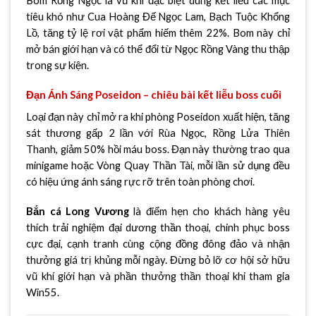
Bom Rồng Ngọc là vũ khí đặc biệt dùng kết liễu các mục
tiêu khó như Cua Hoàng Đế Ngọc Lam, Bạch Tuộc Khổng
Lồ, tăng tỷ lệ rơi vật phẩm hiếm thêm 22%. Bom này chỉ
mở bán giới hạn và có thể đổi từ Ngọc Rồng Vàng thu thập
trong sự kiện.
Đạn Ánh Sáng Poseidon – chiêu bài kết liễu boss cuối
Loại đạn này chỉ mở ra khi phòng Poseidon xuất hiện, tăng
sát thương gấp 2 lần với Rùa Ngọc, Rồng Lửa Thiên
Thanh, giảm 50% hồi máu boss. Đạn này thường trao qua
minigame hoặc Vòng Quay Thần Tài, mỗi lần sử dụng đều
có hiệu ứng ánh sáng rực rỡ trên toàn phòng chơi.
Bắn cá Long Vương
là điểm hẹn cho khách hàng yêu
thích trải nghiệm đại dương thần thoại, chinh phục boss
cực đại, cạnh tranh cùng cộng đồng đông đảo và nhận
thưởng giá trị khủng mỗi ngày. Đừng bỏ lỡ cơ hội sở hữu
vũ khí giới hạn và phần thưởng thần thoại khi tham gia
Win55.