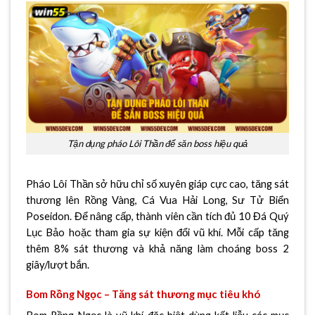
Tận dụng pháo Lôi Thần để săn boss hiệu quả
Pháo Lôi Thần sở hữu chỉ số xuyên giáp cực cao, tăng sát
thương lên Rồng Vàng, Cá Vua Hải Long, Sư Tử Biển
Poseidon. Để nâng cấp, thành viên cần tích đủ 10 Đá Quý
Lục Bảo hoặc tham gia sự kiện đổi vũ khí. Mỗi cấp tăng
thêm 8% sát thương và khả năng làm choáng boss 2
giây/lượt bắn.
Bom Rồng Ngọc – Tăng sát thương mục tiêu khó